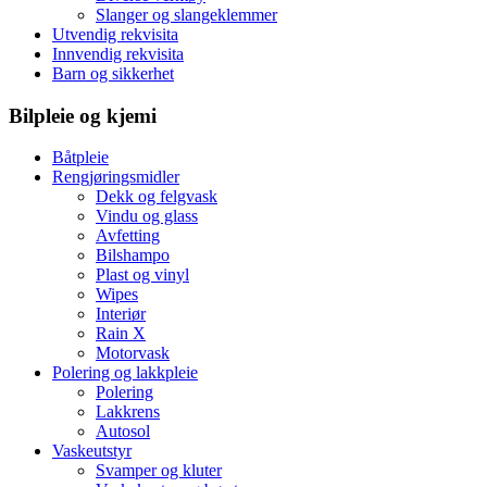
Slanger og slangeklemmer
Utvendig rekvisita
Innvendig rekvisita
Barn og sikkerhet
Bilpleie og kjemi
Båtpleie
Rengjøringsmidler
Dekk og felgvask
Vindu og glass
Avfetting
Bilshampo
Plast og vinyl
Wipes
Interiør
Rain X
Motorvask
Polering og lakkpleie
Polering
Lakkrens
Autosol
Vaskeutstyr
Svamper og kluter