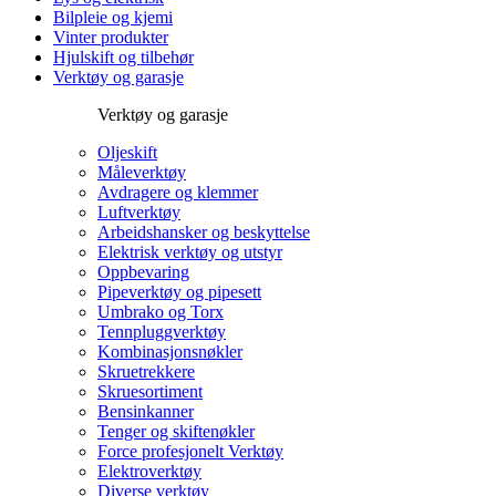
Bilpleie og kjemi
Vinter produkter
Hjulskift og tilbehør
Verktøy og garasje
Verktøy og garasje
Oljeskift
Måleverktøy
Avdragere og klemmer
Luftverktøy
Arbeidshansker og beskyttelse
Elektrisk verktøy og utstyr
Oppbevaring
Pipeverktøy og pipesett
Umbrako og Torx
Tennpluggverktøy
Kombinasjonsnøkler
Skruetrekkere
Skruesortiment
Bensinkanner
Tenger og skiftenøkler
Force profesjonelt Verktøy
Elektroverktøy
Diverse verktøy