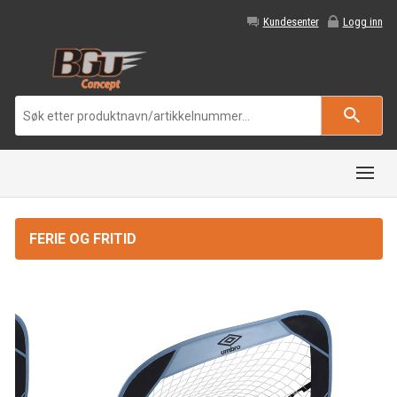
Kundesenter
Logg inn
FERIE OG FRITID