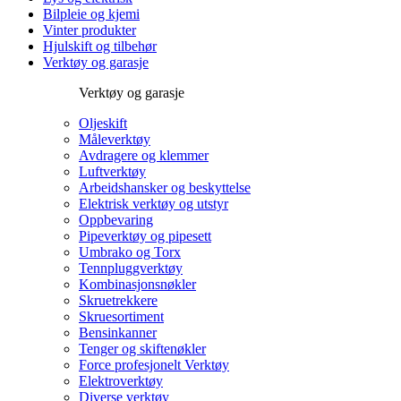
Bilpleie og kjemi
Vinter produkter
Hjulskift og tilbehør
Verktøy og garasje
Verktøy og garasje
Oljeskift
Måleverktøy
Avdragere og klemmer
Luftverktøy
Arbeidshansker og beskyttelse
Elektrisk verktøy og utstyr
Oppbevaring
Pipeverktøy og pipesett
Umbrako og Torx
Tennpluggverktøy
Kombinasjonsnøkler
Skruetrekkere
Skruesortiment
Bensinkanner
Tenger og skiftenøkler
Force profesjonelt Verktøy
Elektroverktøy
Diverse verktøy